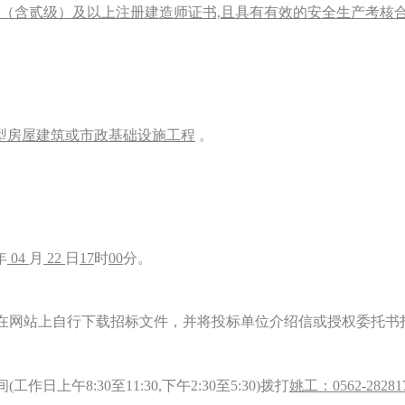
（含贰级）及以上注册建造师证书,且具有有效的安全生产考核
型房屋建筑或市政基础设施工程
。
年
04
月
22
日
17
时
00
分。
站上自行下载招标文件，并将投标单位介绍信或授权委托书扫描件直接发
午8:30至11:30,下午2:30至5:30)拨打
姚工：0562-28281