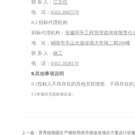
联 系 人：
江主任
电 话：
0562-2682578
8.2
招标代理机构
招标代理机构：
安徽同升工程管理咨询有限责任
地 址：
铜陵市天山大道绿源大市场二期20#楼
联 系 人：
姚工
电 话：
0562-2828170
9.
其他事项说明
9.1
投标人不得存在的其他关联情形、不得存在的
9.2
本项目无投标保证金。
上一篇：育秀植物园生产辅助用房升级改造项目方案设计征