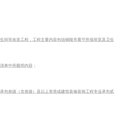
生间等改造工程，工程主要内容包括铜陵市看守所值班室及卫生
清单中所载明内容
；
承包叁级（含叁级）及以上资质或建筑装修装饰工程专业承包贰