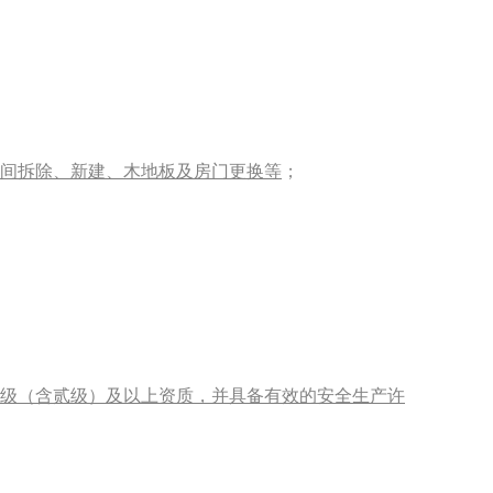
间拆除、新建、木地板及房门更换等
；
级（含贰级）及以上资质，并具备有效的安全生产许