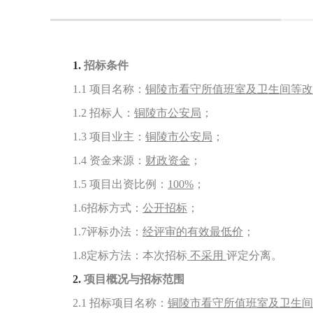
1.
招标条件
1.1
项目名称：
铜陵市看守所值班室及卫生间等改
1.2
招标人：
铜陵市公安局
；
1.3
项目业主：
铜陵市公安局
；
1.4
资金来源：
财政资金
；
1.5
项目出资比例：
100%
；
1.6
招标方式：
公开招标
；
1.7
评标办法：
经评审的有效最低价
；
1.8
定标方法：本次招标
不采用
评定分离。
2.
项目概况与招标范围
2.1
招标项目名称：
铜陵市看守所值班室及卫生间