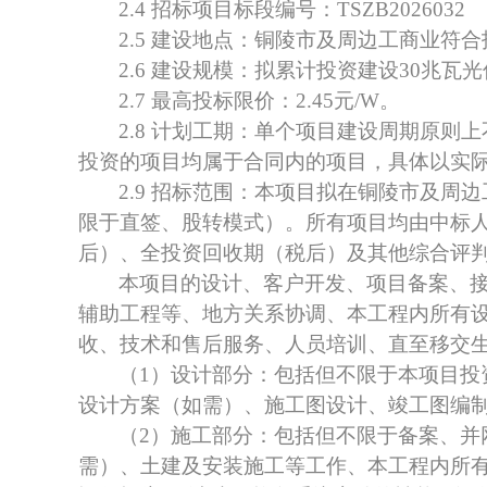
2.4 招标项目标段编号：
TSZB2026032
2.5 建设地点：
铜陵市及周边工商业
符合
2.6 建设规模：拟累计投资建设
30兆瓦
光
2.7 最高投标限价：
2.45
元
/
W
。
2.8 计划工期：单个项目建设周期原则
投资的项目均属于合同内的项目，具体以实
2.9 招标范围：本项目拟在
铜陵市及周边
限于直签、股转模式）。所有项目均由中标
后）、全投资回收期（税后）及其他综合评
本项目的设计、客户开发、项目备案、
辅助工程等、地方关系协调、本工程内所有
收、技术和售后服务、人员培训、直至移交
（
1）设计部分：包括但不限于本项目
设计方案（如需）、施工图设计、竣工图编
（
2）施工部分：包括但不限于备案、
需）、土建及安装施工等工作、本工程内所有