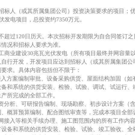
招标人（或其所属集团公司）投资决策要求的项目；
伏发电项目
，
总投资约
7350万元
。
上不超过120日历天。本次招标开发期限为
自合同签订之
际情况和招标人要求为准。
工商业建设
30兆瓦
光伏发电（所有项目最终并网容量
人自行开发，开发项目应达到招标人（或其所属集团公
判要求。具体内容包括但不限于：
接入方案编制审批、设备采购供货、屋面结构加固（如
设备和系统的供货安装、检验、试验、调试、试运行、
生产所完成的全部工作。
投资分析、可研报告编制、现场勘察、初步设计方案（
制、概算预算编制、配合图纸审查等，完成本项目全部
并网接入等相关手续办理、施工图范围内的所有工作内
设备和系统的供货安装、检验、试验、竣工验收、全站