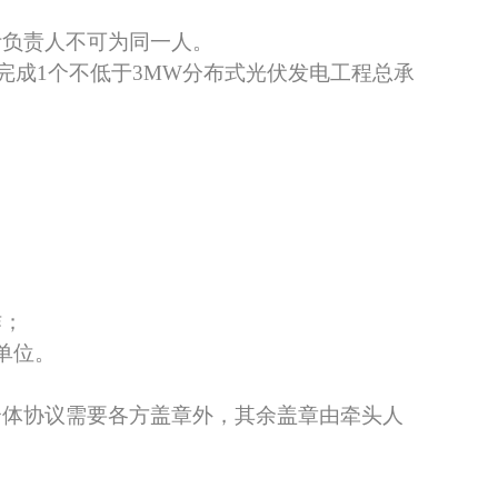
计负责人不可为同一人。
完成1个不低于
3
MW分布式光伏发电工程总承
作；
单位。
合体协议需要各方盖章外，其余盖章由牵头人