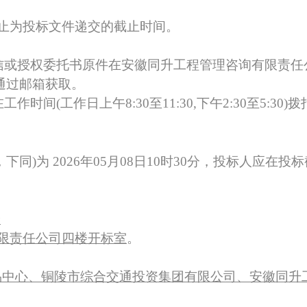
终止为投标文件递交的截止时间。
信或授权委托书
原件
在安徽同升工程管理咨询有限责任
通过邮箱获取
。
作日上午8:30至11:30,下午2:30至5:30)拨打李工 05
，下同)为
202
6
年
05
月
08
日
10
时
30
分，投标人应在投标
分
限责任公司
四楼开标室
。
易中心、铜陵市综合交通投资集团有限公司、安徽同升