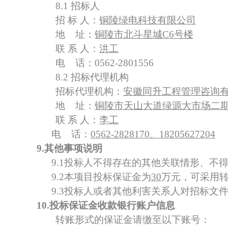
8.1 招标人
招
标
人：
铜陵绿电科技有限公司
地
址：
铜陵市北斗星城
C6号楼
联
系
人：
洪工
电
话：
0562-2801556
8.2 招标代理机构
招标代理机构：
安徽同升工程管理咨询
地
址：
铜陵市天山大道绿源大市场二
联
系
人：
李工
电
话：
0562-2828170、18205627204
9.其他事项说明
9.1投标人不得存在的其他关联情形、
9.2本项目投标保证金为
3
0
万元
，
可采用
9.3投标人或者其他利害关系人对招标文
10.投标保证金收款银行账户信息
转账形式的保证金请缴至以下账号：