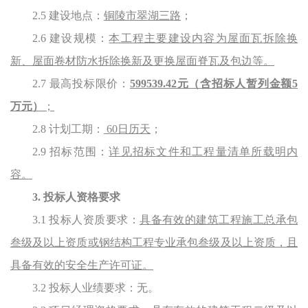
2.5 建设地点：
铜陵市翠湖三路
；
2.6 建设规模：
本工程主要建设内容为屋面瓦拆除换
新、屋面卷材防水拆除换新及更换屋面脊瓦及包边等。
2.7
最高投标限价
：
599539.42元（含招标人暂列金额5
万元）
；
2.8 计划工期：
60日历天
；
2.9 招标范围：
详见
招标文件和
工程量清单
所载明内
容。
3. 投标人资格要求
3.1 投标人资质要求：
具备有效的
建筑
工程施工总承包
叁级及以上资质
或钢结构工程专业承包
叁级及以上资质，且
具备有效的安全生产许可证
。
3.2 投标人业绩要求：无。