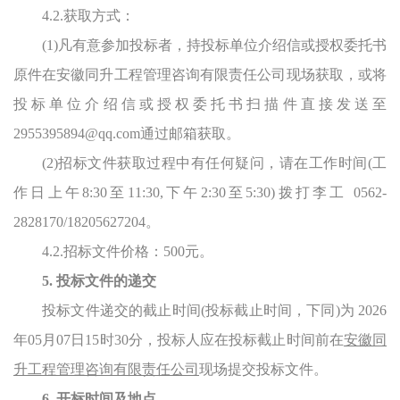
4.2.获取方式：
(1)凡有意参加投标者，持投标单位介绍信或授权委托书
原件
在安徽同升工程管理咨询有限责任公司现场
获取，
或将
投标单位介绍信或授权委托书扫描件直接发送至
2955395894@qq.com
通过邮箱获取
。
(
2
)招标文件获取过程中有任何疑问，请在工作时间(工
作日上午8:30至11:30,下午2:30至5:30)拨打李工 0562-
2828170/18205627204。
4.
2
.招标文件价格：
500
元。
5. 投标文件的递交
投标文件递交的截止时间
(投标截止时间，下同)为
202
6
年
05
月
07
日
15
时
30
分，投标人应在投标截止时间前在
安徽同
升工程管理咨询有限责任公司
现场提交投标文件。
6. 开标时间及地点