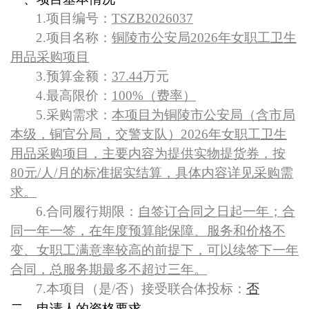
1.
项目编号：
TSZB2026037
2.
项目名称：
铜陵市公安局2026年女职工卫生
用品采购项目
3.
预算金额：
37.44
万元
4.
最高限价：
100%（费率）
5.
采购需求：
本项目为铜陵市公安局（含市局
本级，铜官分局，交警支队）2026年女职工卫生
用品采购项目，主要内容为提供实物提货券，按
80元/人/月的标准据实结算，具体内容详见采购需
求。
6.
合同履行期限：
自签订合同之日起一年；合
同一年一签，在年度预算能保障、服务和价格不
变、女职工满意率较高的前提下，可以续签下一年
合同，总服务期最多不超过三年。
7.
本项目（是/否）接受联合体投标：
否
二、申请人的资格要求