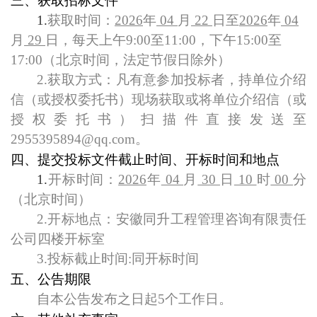
三、获取招标文件
1.
获取时间：
2026
年
04
月
22
日至
2026
年
04
月
29
日，每天上午9:00至11:00，下午15:00至
17:00（北京时间，法定节假日除外）
2.获取方式：凡有意参加
投标
者，持单位介绍
信（或授权委托书）现场获取或将单位介绍信（或
授权委托书）扫描件直接发送至
2955395894@qq.com。
四、提交投标文件
截止时间、开标时间和地点
1.
开标时间：
2026
年
04
月
30
日
10
时
00
分
（北京时间）
2.
开标地点：安徽同升工程管理咨询有限责任
公司四楼开标室
3.
投标截止时间:同开标时间
五、公告期限
自本公告发布之日起5个工作日。