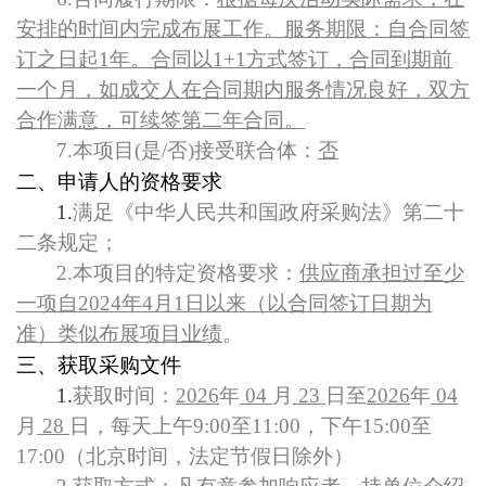
安排的时间内完成布展工作。服务期限：自合同签
订之日起1年。合同以1+1方式签订，合同到期前
一个月，如成交人在合同期内服务情况良好，双方
合作满意，可续签第二年合同。
7.
本项目(是/否)接受联合体：
否
二、申请人的资格要求
1.
满足《中华人民共和国政府采购法》第二十
二条规定；
2.
本项目的特定资格要求：
供应商承担过至少
一项自2024年4月1日以来（以合同签订日期为
准）类似布展项目业绩
。
三、获取采购文件
1.
获取时间：
2026
年
04
月
23
日至
2026
年
04
月
28
日，每天上午9:00至11:00，下午15:00至
17:00（北京时间，法定节假日除外）