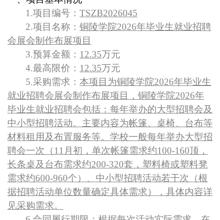
1.
项目编号：
TSZB2026045
2.
项目名称：
铜陵学院2026年毕业生就业招聘
会展会制作布展项目
3.
预算金额：
12.35
万元
4.
最高限价：
12.35
万元
5.
采购需求：
本项目为铜陵学院2026年毕业生
就业招聘会展会制作布展项目，铜陵学院2026年
毕业生就业招聘会包括：每年举办的大型招聘会及
中小型招聘活动。主要内容为帐篷、桌椅、台布等
材料租用及布置服务等。学校一般每年举办大型招
聘会一次（11月初，单次帐篷需求约100-160顶，
长条桌及台布需求约200-320套，塑料椅或塑料凳
需求约600-960个）、中小型招聘活动若干次（根
据招聘活动单位数量确定具体需求），具体内容详
见采购需求。
6.
合同履行期限：
根据每次活动实际需求，在