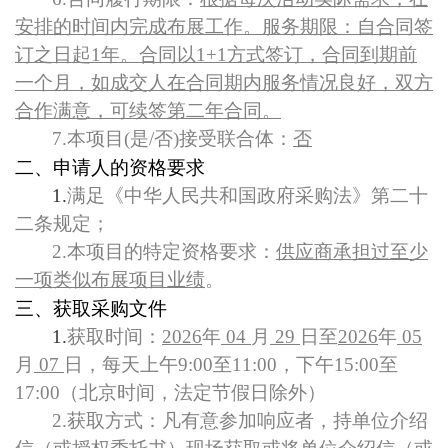
安排的时间内完成布展工作。服务期限：自合同签
订之日起1年。合同以1+1方式签订，合同到期前
一个月，如成交人在合同期内服务情况良好，双方
合作满意，可续签第二年合同。
7.
本项目(是/否)接受联合体：
否
二、申请人的资格要求
1.
满足《中华人民共和国政府采购法》第二十
二条规定；
2.
本项目的特定资格要求：
供应商承担过至少
一项类似布展项目业绩
。
三、获取采购文件
1.
获取时间：
2026
年
04
月
29
日至
2026
年
05
月
07
日，每天上午9:00至11:00，下午15:00至
17:00（北京时间，法定节假日除外）
2.
获取方式：凡有意参加响应者，持单位介绍