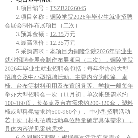
1.
项目编号：
TSZB2026045
2.
项目名称：
铜陵学院2026年毕业生就业招聘
会展会制作布展项目（二次）
3.
预算金额：
12.35
万元
4.
最高限价：
12.35
万元
5.
采购需求：
本项目为铜陵学院2026年毕业生
就业招聘会展会制作布展项目（二次），铜陵学院
2026年毕业生就业招聘会包括：每年举办的大型
招聘会及中小型招聘活动。主要内容为帐篷、桌
椅、台布等材料租用及布置服务等。学校一般每年
举办大型招聘会一次（11月初，单次帐篷需求约
100-160顶，长条桌及台布需求约200-320套，塑料
椅或塑料凳需求约600-960个）、中小型招聘活动
若干次（根据招聘活动单位数量确定具体需求），
具体内容详见采购需求。
6.
合同履行期限：
根据每次活动实际需求，在